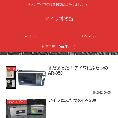
さぁ、アイワの歴史探訪に出かけましょう！
アイワ博物館
5volt.jp
12volt.jp
上行工房（YouTube）
まだあった！ アイワにふたつの
ラジオ
AR-350
2022.06.05
アイワにふたつのTP-S30
カセットボーイ