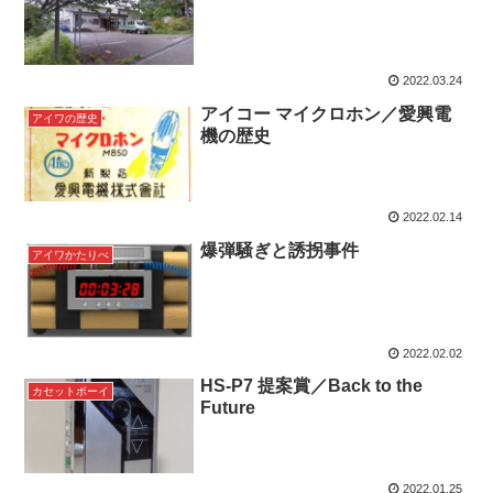
2022.03.24
アイコー マイクロホン／愛興電
アイワの歴史
機の歴史
2022.02.14
爆弾騒ぎと誘拐事件
アイワかたりべ
2022.02.02
HS-P7 提案賞／Back to the
カセットボーイ
Future
2022.01.25