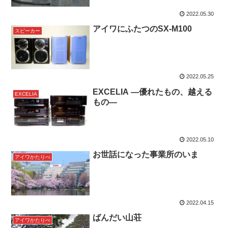
2022.05.30
アイワにふたつのSX-M100
スピーカー
2022.05.25
EXCELIA ―優れたもの、越える
EXCELIA
もの―
2022.05.10
お世話になった事業所のいま
アイワかたりべ
2022.04.15
ばんだい山荘
アイワかたりべ