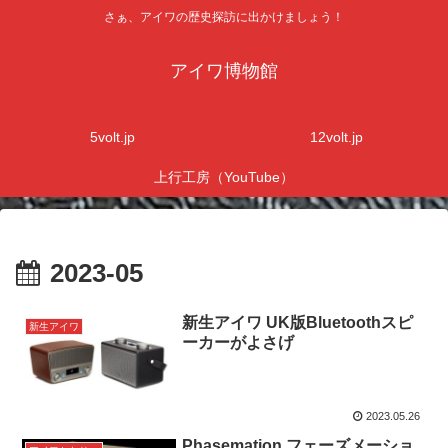
さぁ、アイワの歴史探訪に出かけましょう！
アイワ博物館
5volt.jp
12volt.jp
上行工房（YouTube）
2023-05
新生アイワ UK版Bluetoothスピ
新生アイワ
ーカーがよさげ
2023.05.26
Phasemation フェーズメーショ