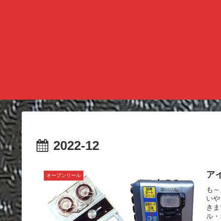
2022-12
アイ
オープンリール
も～
いや
きま
ル・