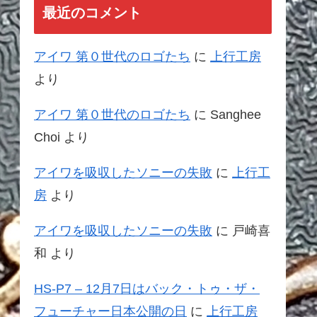
最近のコメント
アイワ 第０世代のロゴたち
に
上行工房
より
アイワ 第０世代のロゴたち
に
Sanghee
Choi
より
アイワを吸収したソニーの失敗
に
上行工
房
より
アイワを吸収したソニーの失敗
に
戸崎喜
和
より
HS-P7 – 12月7日はバック・トゥ・ザ・
フューチャー日本公開の日
に
上行工房