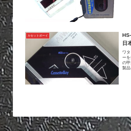
HS
カセットボーイ
日
ワタ
ーを
の甲
製品