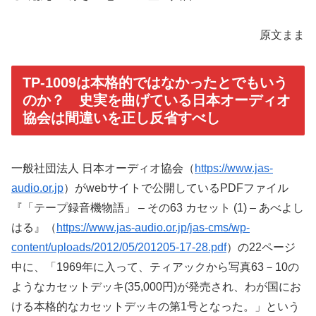
原文まま
TP-1009は本格的ではなかったとでもいう
のか？ 史実を曲げている日本オーディオ
協会は間違いを正し反省すべし
一般社団法人 日本オーディオ協会（
https://www.jas-
audio.or.jp
）がwebサイトで公開しているPDFファイル
『「テープ録音機物語」 – その63 カセット (1) – あべよし
はる』（
https://www.jas-audio.or.jp/jas-cms/wp-
content/uploads/2012/05/201205-17-28.pdf
）の22ページ
中に、「1969年に入って、ティアックから写真63－10の
ようなカセットデッキ(35,000円)が発売され、わが国にお
ける本格的なカセットデッキの第1号となった。」という