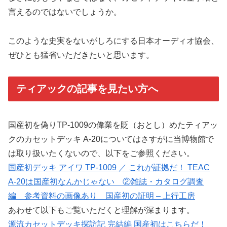
言えるのではないでしょうか。
このような史実をないがしろにする日本オーディオ協会、
ぜひとも猛省いただきたいと思います。
ティアックの記事を見たい方へ
国産初を偽りTP-1009の偉業を貶（おとし）めたティアッ
クのカセットデッキ A-20についてはさすがに当博物館で
は取り扱いたくないので、以下をご参照ください。
国産初デッキ アイワ TP-1009 ／ これが証拠だ！ TEAC
A-20は国産初なんかじゃない ②雑誌・カタログ調査
編 参考資料の画像あり 国産初の証明 – 上行工房
あわせて以下もご覧いただくと理解が深まります。
源流カセットデッキ探訪記 完結編 国産初はこちらだ！