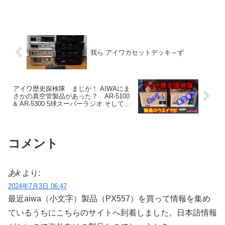
ことになった。隊長のウエイクだ。よろ
しく頼む。で、２コイチで動くものに仕
上げたはいいが、なぜか動かないほうも
贈るという、さっそくグダグ...
我ら アイワカセットデッキ～ず
アイワ歴史探検隊 まじか！ AIWAにま
さかの真空管製品があった？ AR-5100
& AR-5300 5球スーパーラジオ そして宮
甚商店さんへ – 上行工房
コメント
あk
より:
2024年7月3日 06:47
最近aiwa（小文字）製品（PX557）を買って情報を集め
ているうちにこちらのサイトへ到着しました。日本語情報