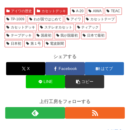
アイワの歴史
カセットデッキ
A-20
AIWA
TEAC
TP-1009
わが国ではじめて
アイワ
カセットテープ
カセットデッキ
ステレオカセット
ティアック
テープデッキ
国産初
我が国最初
日本で最初
日本初
第１号
電波新聞
シェアする
X
Facebook
はてブ
LINE
コピー
上行工房をフォローする