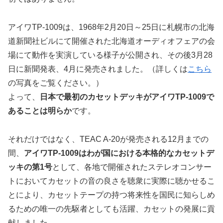
アイワTP-1009は、1968年2月20日～25日に札幌市の北海
道新聞社ビルにて開催された北海道オーディオフェアの会
場にて動作を実演している様子が公開され、その後3月28
日に新聞発表、4月に発売されました。（詳しくは
こちら
の写真をご覧ください。）
よって、
日本で最初のカセットデッキがアイワTP-1009で
あることは明らか
です。
それだけではなく、TEAC A-20が発売される12月までの
間、
アイワTP-1009はわが国における本格的なカセットデ
ッキの第1号
として、各地で開催されたステレオコンサー
トにおいてカセットの音の良さを聴衆に実際に聴かせるこ
とにより、カセットテープの持つ将来性を国民に知らしめ
るための唯一の先駆者としても活躍、カセットの発展に貢
献しました。