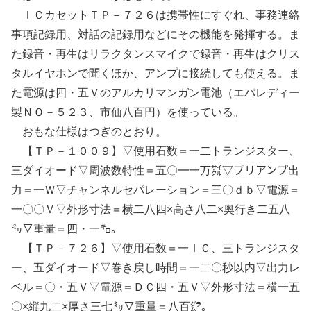
ＩＣカセットＴＰ－７２６は携帯性にすぐれ、事務連絡
事項記録用、対話の記録用などにその機能を発揮する。ま
た録音・再生はリラクタンスマイクで録音・再生はクリス
タルイヤホンで聞くほか、アンプに接続しても使える。ま
た電源は四・五Ｖのアルカリマンガン電池（エバレディー
製ＮＯ－５２３、市価八百円）を使っている。
おもな仕様はつぎのとおり。
【ＴＰ－１００９】▽使用石数＝一二トランジスター、
三ダイオード▽周波数特性＝五〇━一万㌟▽プリアンプ出
力＝一Ｗ▽チャンネルセパレーション＝三〇ｄｂ▽電源＝
一〇〇Ｖ▽外形寸法＝横二八四×高さ八二×奥行き二五八
㍉▽重量＝四・一㌔。
【ＴＰ－７２６】▽使用石数＝一ＩＣ、三トランジスタ
ー、五ダイオード▽巻き戻し時間＝一二〇秒以内▽出力レ
ベル＝〇・五Ｖ▽電源＝ＤＣ四・五Ｖ▽外形寸法＝横一五
〇×縦九二×厚さ三七㍉▽重量＝八百㌘。