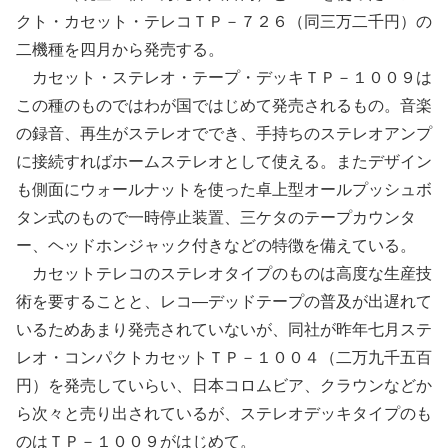
クト・カセット・テレコＴＰ－７２６（同三万二千円）の
二機種を四月から発売する。
カセット・ステレオ・テープ・デッキＴＰ－１００９は
この種のものではわが国ではじめて発売されるもの。音楽
の録音、再生がステレオででき、手持ちのステレオアンプ
に接続すればホームステレオとして使える。またデザイン
も側面にウォールナットを使った卓上型オールプッシュボ
タン式のもので一時停止装置、三ケタのテープカウンタ
ー、ヘッドホンジャック付きなどの特徴を備えている。
カセットテレコのステレオタイプのものは高度な生産技
術を要することと、レコ―デッドテープの普及が出遅れて
いるためあまり発売されていないが、同社が昨年七月ステ
レオ・コンパクトカセットＴＰ－１００４（二万九千五百
円）を発売していらい、日本コロムビア、クラウンなどか
ら次々と売り出されているが、ステレオデッキタイプのも
のはＴＰ－１００９がはじめて。