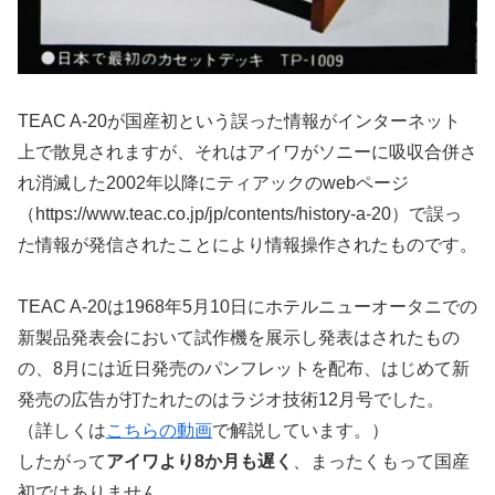
TEAC A-20が国産初という誤った情報がインターネット
上で散見されますが、それはアイワがソニーに吸収合併さ
れ消滅した2002年以降にティアックのwebページ
（https://www.teac.co.jp/jp/contents/history-a-20）で誤っ
た情報が発信されたことにより情報操作されたものです。
TEAC A-20は1968年5月10日にホテルニューオータニでの
新製品発表会において試作機を展示し発表はされたもの
の、8月には近日発売のパンフレットを配布、はじめて新
発売の広告が打たれたのはラジオ技術12月号でした。
（詳しくは
こちらの動画
で解説しています。）
したがって
アイワより8か月も遅く
、まったくもって国産
初ではありません。