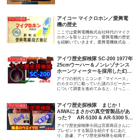
ワモノ揃い。ざっくり見ていきましょ
う。① TP-1009 （1968年）まずは手前に
鎮座する平置きタイプのカセットデッキ
から...
アイコー マイクロホン／愛興電
アイワの歴史
機の歴史
ここでは愛興電機株式会社時代のマイク
ロホンを取り上げつつ、愛興電機の歴史
を紐解いていきます。愛興電機株式会社
から愛興電機産業株式会社に社名が変わ
った翌年くらいから「アイワ」ブランド
を使いはじめていますが、それ以前は自
アイワ歴史探検隊 SC-200 1977年
アイワの歴史
社製マイクを「アイコーマ...
25cmウーハー＆ノンレゾナンス
ホーンツィーターを採用した幻の
本格派スピーカー – 上行工房
アイワの初代ミニコンポ「マイペース」
のカタログに載っていた謎のスピーカー
について調査を進めてみると、けっこう
な意欲作であることがわかりました。し
かしながらそれ以上の情報が得られない
ため、同時期のスピーカー「Technics
アイワ歴史探検隊 まじか！
アイワの歴史
SB-X1」「S...
AIWAにまさかの真空管製品があ
った？ AR-5100 & AR-5300 5球
スーパーラジオ そして宮甚商店
アイワ歴史探検隊今回は宮甚商店さんに
さんへ – 上行工房
プレゼントする製品を紹介するにあた
り、急遽、アイワ歴史探検隊を組織する