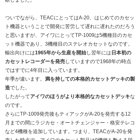
ついでながら、TEACにとってはA-20、はじめてのカセッ
ト機器ということで開発に苦労して遅れに遅れたのだろう
と思いますが、アイワにとってTP-1009は5機種目のカセ
ット機器であり、3機種目のステレオカセットなのです。
輸出向けには
1965年から生産を開始
し翌年には
日本初の
カセットレコーダーを発売
していますので1968年の時点
ではすでに4年目に入っています。
年季が違います。
満を持しての本格的カセットデッキの製
造
でした。
したがって
アイワのほうがより本格的なカセットデッキ
な
のです。
さらにTP-1009発売後もティアックがA-20を発売する12
月までの間にラジカセ・オートチェンジャー・格安テレコ
など4機種を追加しています。つまり、TEACがA-20を発