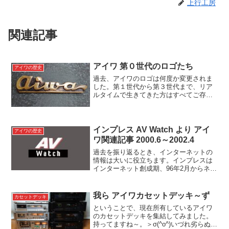
上行工房
関連記事
アイワ 第０世代のロゴたち
アイワの歴史
過去、アイワのロゴは何度か変更されま
した。第１世代から第３世代まで、リア
ルタイムで生きてきた方はすべてご存知
かと思います。その程度には有名な会社
であったということは誠に嬉しい限りで
す。でも実は、有名になる前のロゴも存
在していました。ここでは...
インプレス AV Watch より アイ
アイワの歴史
ワ関連記事 2000.6～2002.4
過去を振り返るとき、インターネットの
情報は大いに役立ちます。インプレスは
インターネット創成期、96年2月からネッ
トニュースを始めた会社です。日本にお
いてインターネットが広く一般に普及し
はじめたのは、Microsoft Windows95の
我ら アイワカセットデッキ～ず
カセットデッキ
発...
ということで、現在所有しているアイワ
のカセットデッキを集結してみました。
持ってますね～。＞σ(^o^)いづれ劣らぬツ