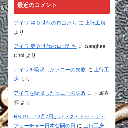
最近のコメント
アイワ 第０世代のロゴたち
に
上行工房
より
アイワ 第０世代のロゴたち
に
Sanghee
Choi
より
アイワを吸収したソニーの失敗
に
上行工
房
より
アイワを吸収したソニーの失敗
に
戸崎喜
和
より
HS-P7 – 12月7日はバック・トゥ・ザ・
フューチャー日本公開の日
に
上行工房