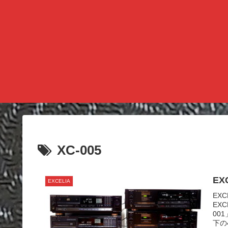
XC-005
EXCELIA
EX
EX
00
下の