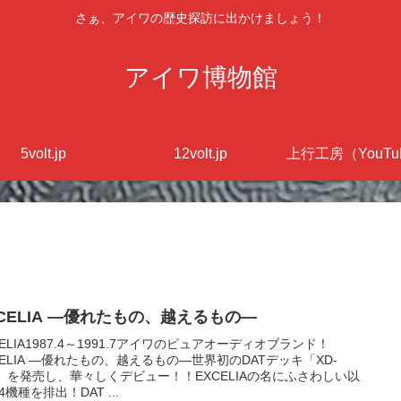
さぁ、アイワの歴史探訪に出かけましょう！
アイワ博物館
5volt.jp
12volt.jp
上行工房（YouTu
EXCELIA ―優れたもの、越えるもの―
CELIA1987.4～1991.7アイワのピュアオーディオブランド！
CELIA ―優れたもの、越えるもの―世界初のDATデッキ「XD-
1」を発売し、華々しくデビュー！！EXCELIAの名にふさわしい以
4機種を排出！DAT ...