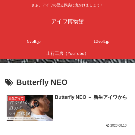
さぁ、アイワの歴史探訪に出かけましょう！
アイワ博物館
5volt.jp
12volt.jp
上行工房（YouTube）
Butterfly NEO
Butterfly NEO － 新生アイワから
新生アイワ
2023.08.13