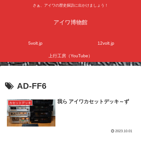
さぁ、アイワの歴史探訪に出かけましょう！
アイワ博物館
5volt.jp
12volt.jp
上行工房（YouTube）
AD-FF6
我ら アイワカセットデッキ～ず
カセットデッキ
2023.10.01