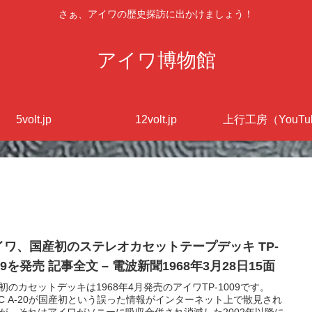
さぁ、アイワの歴史探訪に出かけましょう！
アイワ博物館
5volt.jp
12volt.jp
上行工房（YouTu
イワ、国産初のステレオカセットテープデッキ TP-
09を発売 記事全文 – 電波新聞1968年3月28日15面
初のカセットデッキは1968年4月発売のアイワTP-1009です。
AC A-20が国産初という誤った情報がインターネット上で散見され
が、それはアイワがソニーに吸収合併され消滅した2002年以降に