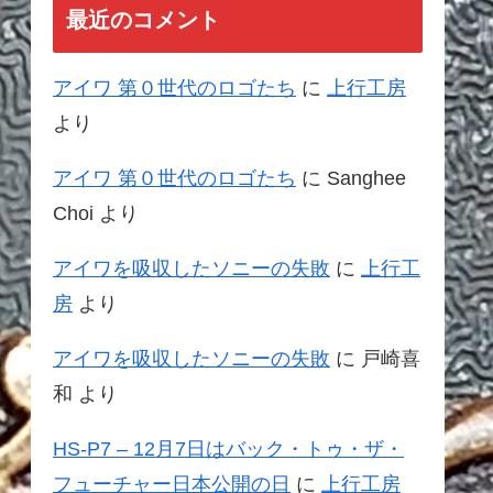
最近のコメント
アイワ 第０世代のロゴたち
に
上行工房
より
アイワ 第０世代のロゴたち
に
Sanghee
Choi
より
アイワを吸収したソニーの失敗
に
上行工
房
より
アイワを吸収したソニーの失敗
に
戸崎喜
和
より
HS-P7 – 12月7日はバック・トゥ・ザ・
フューチャー日本公開の日
に
上行工房