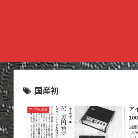
国産初
ア
アイワの歴史
10
国産
TE
ます