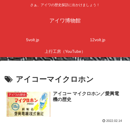
さぁ、アイワの歴史探訪に出かけましょう！
アイワ博物館
5volt.jp
12volt.jp
上行工房（YouTube）
アイコーマイクロホン
アイコー マイクロホン／愛興電
アイワの歴史
機の歴史
2022.02.14